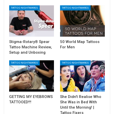
TATTOO NIGHTMARES
TATTOO NIGHTMARES
Stigma-Rotary® Spear
50 World Map Tattoos
Tattoo Machine Review,
For Men
Setup and Unboxing
TATTOO NIGHTMARES
TATTOO NIGHTMARES
GETTING MY EYEBROWS
She Didn’t Realise Who
TATTOOED!!!
She Was in Bed With
Until the Morning! |
Tattoo Fixers