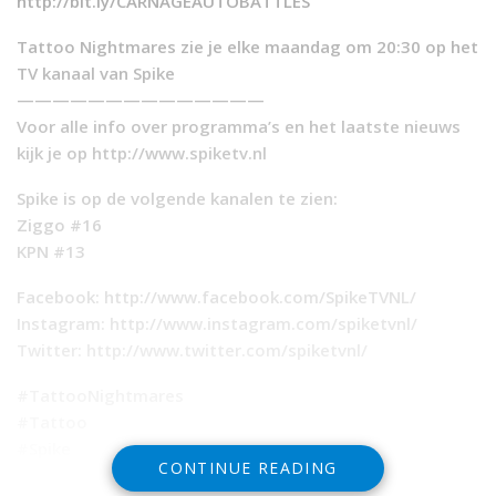
http://bit.ly/CARNAGEAUTOBATTLES
Tattoo Nightmares zie je elke maandag om 20:30 op het
TV kanaal van Spike
——————————————
Voor alle info over programma’s en het laatste nieuws
kijk je op http://www.spiketv.nl
Spike is op de volgende kanalen te zien:
Ziggo #16
KPN #13
Facebook: http://www.facebook.com/SpikeTVNL/
Instagram: http://www.instagram.com/spiketvnl/
Twitter: http://www.twitter.com/spiketvnl/
#TattooNightmares
#Tattoo
#Spike
CONTINUE READING