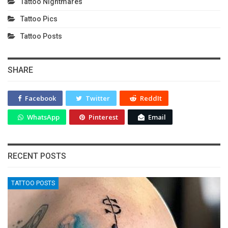
Tattoo Nightmares
Tattoo Pics
Tattoo Posts
SHARE
Facebook
Twitter
ReddIt
WhatsApp
Pinterest
Email
RECENT POSTS
TATTOO POSTS