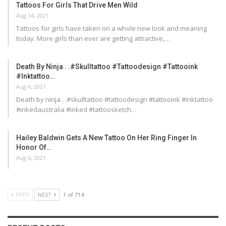
Tattoos For Girls That Drive Men Wild
Aug 14, 2021
Tattoos for girls have taken on a whole new look and meaning
today. More girls than ever are getting attractive,…
Death By Ninja . .#skulltattoo #tattoodesign #tattooink
#inktattoo…
Aug 6, 2021
Death by ninja . .#skulltattoo #tattoodesign #tattooink #inktattoo
#inkedaustralia #inked #tattoosketch…
Hailey Baldwin Gets A New Tattoo On Her Ring Finger In
Honor Of…
Aug 6, 2021
PREV
NEXT
1 of 714