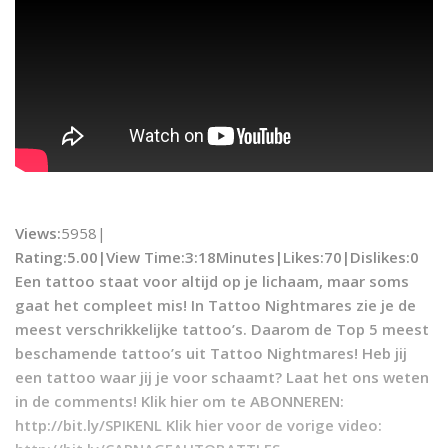
Views:
5958|
Rating:5.00|
View Time:
3:18Minutes|
Likes:
70|
Dislikes
:0
Een tattoo staat voor altijd op je lichaam, maar soms
gaat het compleet mis! In Tattoo Nightmares zie je de
meest verschrikkelijke tattoo’s. Daarom de Top 5 meest
beschamende tattoo’s uit Tattoo Nightmares! Heb jij
een tattoo waar jij je voor schaamt? Laat het ons weten
in de comments! Klik hier om te ABONNEREN:
http://bit.ly/SPIKENL Klik hier voor de vorige video: