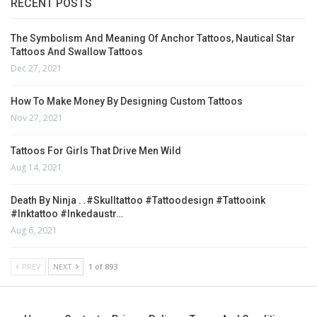
RECENT POSTS
The Symbolism And Meaning Of Anchor Tattoos, Nautical Star
Tattoos And Swallow Tattoos
Dec 27, 2021
How To Make Money By Designing Custom Tattoos
Nov 27, 2021
Tattoos For Girls That Drive Men Wild
Aug 14, 2021
Death By Ninja . .#skulltattoo #tattoodesign #tattooink
#inktattoo #inkedaustr…
Aug 6, 2021
PREV
NEXT
1 of 893