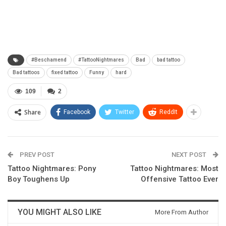
#Beschamend
#TattooNightmares
Bad
bad tattoo
Bad tattoos
fixed tattoo
Funny
hard
109
2
Share
Facebook
Twitter
ReddIt
PREV POST
NEXT POST
Tattoo Nightmares: Pony
Tattoo Nightmares: Most
Boy Toughens Up
Offensive Tattoo Ever
YOU MIGHT ALSO LIKE
More From Author